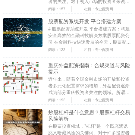
者的关注。对于初入市场的投资者来说，
理解配资的基本原理、掌握杠杆技巧并认
阅读：157
栏目：专业配资网
清潜在风险，是避....
股票配资系统开发 平台搭建方案
# 股票配资系统开发 平台搭建方案：构建
安全高效的金融科技解决方案股票配资公
司 在金融科技快速发展的今天，股票配资
系统开发已成为连接资金方与投资者的重
阅读：122
栏目：专业配资网
要桥梁。一....
重庆外盘配资指南：合规渠道与风险
提示
近年来，随着全球金融市场的开放和投资
者多元化配置需求的增加，外盘配资逐渐
成为部分重庆投资者关注的领域。所谓外
盘配资，是指投资者通过配资平台借入资
阅读：192
栏目：专业配资网
金，用于投资境外....
炒股杠杆是什么意思？股票杠杆交易
风险解析
在股票投资领域，"杠杆"是一个既充满诱
惑又暗藏风险的关键词。对于许多投资者