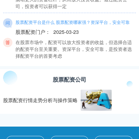
司，投资者可以获得一定
股票配资平台是什么 股票配资哪家强？资深平台，安全可靠
股票配资门户
：
2025-03-23
在股票市场中，配资可以放大投资者的收益，但选择合适
的配资平台至关重要。资深平台，安全可靠，是投资者选
择配资平台的首要考虑
炒股配资 加入股票配资群，把握投资先机，稳健增值
股票配资公司
股票配资门户
：
2025-08-24
在瞬息万变的股市中炒股配资，把握投资先机至关重要。
加入股票配资群炒股配资，可以为您提供以下优势： 该平
股票配资行情走势分析与操作策略
台提供实时行情、专
股票配资开户 期货配资平台推荐：选择靠谱平台，保障资金安
全
股票配资公司
：
2024-11-29