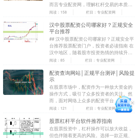
而言专业配资网，理解杠杆交易的本质和
风险，是迈向成熟投资的重要一步。 ##
阅读：158
栏目：专业配资网
什么是炒股....
汉中股票配资公司哪家好？正规安全
平台推荐
## 汉中股票配资公司哪家好？正规安全平
台推荐股票配资门户，投资者必读指南 在
汉中地区，随着股市投资热情的持续升
温，越来越多的投资者开始关注股票配资
阅读：85
栏目：专业配资网
这一杠杆工具....
配资查询网站│正规平台测评│风险提
示
在股票市场中，配资作为一种放大资金的
操作方式，吸引了众多投资者的关注。然
而，面对网络上众多的配资平台，如何辨
别真伪、规避风险，成为每位投资者必须
阅读：121
栏目：专业配资网
掌握的技能。本文....
股票杠杆平台软件推荐指南
在股票投资中，杠杆操作可以放大收益，
但也伴随着更高的风险。选择一款正规、