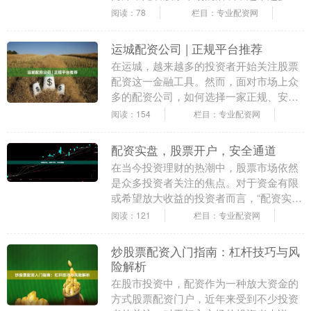
投资者开始关注股票配资这一杠杆工具。
阅读：78
栏目：专业配资网
然而，面对市....
运城配资公司 | 正规平台推荐
在运城，越来越多的投资者开始关注股票
配资这一金融工具。然而，面对市场上众
多的配资公司，如何选择一家正规、安
全、可靠的平台，成为许多投资者关心的
阅读：154
栏目：专业配资网
核心问题。本文将为....
配资实盘，股票开户，安全通道
在当今投资理财的热潮中，股票市场依然
是众多投资者关注的焦点。对于资金有限
或希望放大收益的投资者而言，“配资实
盘”成为了一种常见的选择。然而，如何找
阅读：121
栏目：专业配资网
到安全可靠的配....
炒股票配资入门指南：杠杆技巧与风
险解析
在股市投资中，配资作为一种放大资金的
方式股票配资门户，近年来受到不少投资