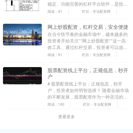
稳定、功能完善的杠杆平台软件，是投资
者控制风险、提升效率的关键。本文将为
阅读：81
栏目：专业配资网
您梳理选择杠杆平....
网上炒股配资，杠杆交易，安全便捷
在当今快节奏的金融市场中，越来越多的
投资者开始关注**网上炒股配资**这一高
效工具。通过杠杆交易，投资者可以放大
资金规模，从而在行情向好时获得更高收
阅读：61
栏目：专业配资网
益。然而专业....
股票配资线上平台，正规低息，秒开
户
# 股票配资线上平台：正规低息，秒开
户，投资者如何明智选择？ 随着金融市场
的不断发展，股票配资作为一种灵活的资
金管理工具，逐渐受到越来越多投资者的
阅读：190
栏目：专业配资网
关注。在众多选....
查看更多