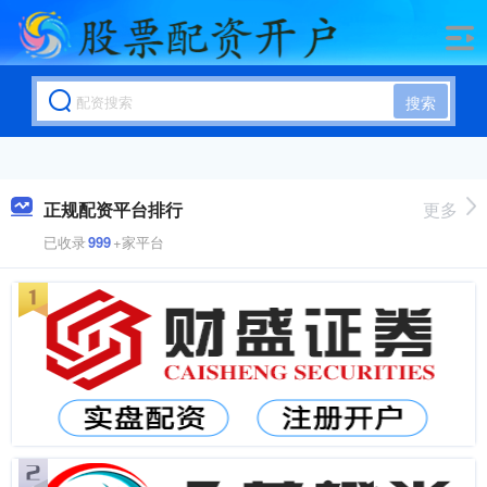
搜索
正规配资平台排行
更多
已收录
999
+家平台